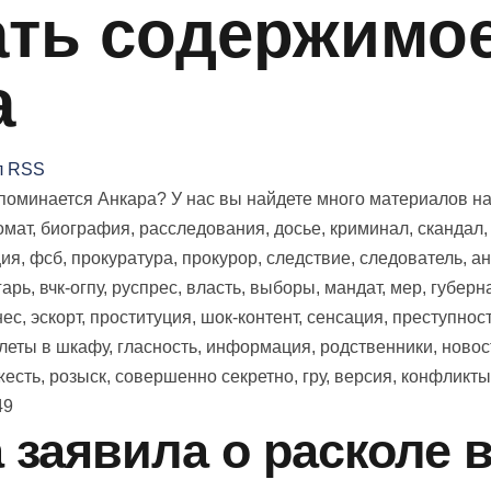
ть содержимое 
а
л RSS
оминается Анкара? У нас вы найдете много материалов на т
мат, биография, расследования, досье, криминал, скандал,
я, фсб, прокуратура, прокурор, следствие, следователь, ано
арь, вчк-огпу, руспрес, власть, выборы, мандат, мер, губерна
с, эскорт, проституция, шок-контент, сенсация, преступность
елеты в шкафу, гласность, информация, родственники, новос
есть, розыск, совершенно секретно, гру, версия, конфликты
49
 заявила о расколе 