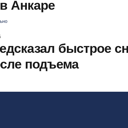
в Анкаре
ьно
5
едсказал быстрое с
осле подъема