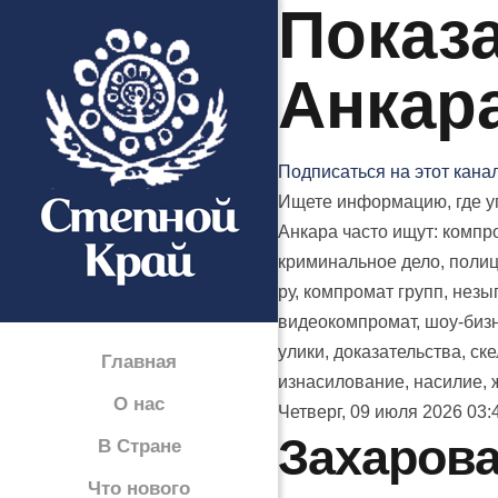
Показа
Анкар
Подписаться на этот кана
Ищете информацию, где уп
Анкара часто ищут: компро
криминальное дело, полици
ру, компромат групп, незыг
видеокомпромат, шоу-бизне
улики, доказательства, ск
Главная
изнасилование, насилие, ж
О нас
Четверг, 09 июля 2026 03:
Захарова
В Стране
Что нового