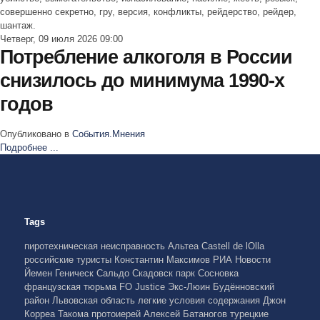
совершенно секретно, гру, версия, конфликты, рейдерство, рейдер,
шантаж.
Четверг, 09 июля 2026 09:00
Потребление алкоголя в России
снизилось до минимума 1990-х
годов
Опубликовано в
События.Мнения
Подробнее ...
Tags
пиротехническая неисправность
Альтеа
Castell de lOlla
российские туристы
Константин Максимов
РИА Новости
Йемен
Геническ
Сальдо
Скадовск
парк Сосновка
французская тюрьма
FO Justice
Экс-Люин
Будённовский
район
Львовская область
легкие условия содержания
Джон
Корреа
Такома
протоиерей Алексей Батаногов
турецкие