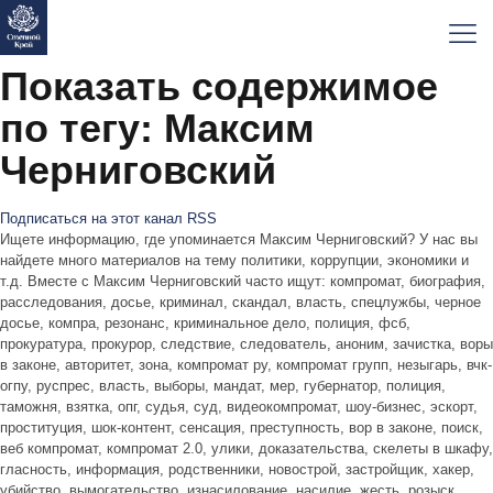
Показать содержимое
по тегу: Максим
Черниговский
Подписаться на этот канал RSS
Ищете информацию, где упоминается Максим Черниговский? У нас вы
найдете много материалов на тему политики, коррупции, экономики и
т.д. Вместе с Максим Черниговский часто ищут: компромат, биография,
расследования, досье, криминал, скандал, власть, спецлужбы, черное
досье, компра, резонанс, криминальное дело, полиция, фсб,
прокуратура, прокурор, следствие, следователь, аноним, зачистка, воры
в законе, авторитет, зона, компромат ру, компромат групп, незыгарь, вчк-
огпу, руспрес, власть, выборы, мандат, мер, губернатор, полиция,
таможня, взятка, опг, судья, суд, видеокомпромат, шоу-бизнес, эскорт,
проституция, шок-контент, сенсация, преступность, вор в законе, поиск,
веб компромат, компромат 2.0, улики, доказательства, скелеты в шкафу,
гласность, информация, родственники, новострой, застройщик, хакер,
убийство, вымогательство, изнасилование, насилие, жесть, розыск,