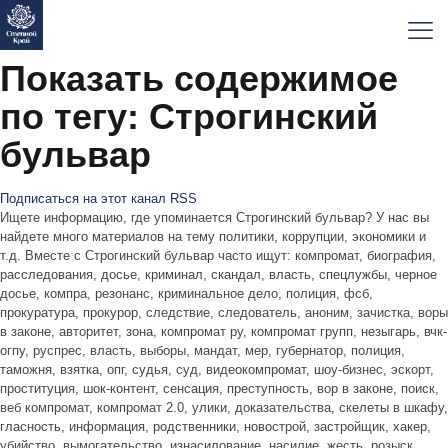
Показать содержимое
по тегу: Строгинский
бульвар
Подписаться на этот канал RSS
Ищете информацию, где упоминается Строгинский бульвар? У нас вы
найдете много материалов на тему политики, коррупции, экономики и
т.д. Вместе с Строгинский бульвар часто ищут: компромат, биография,
расследования, досье, криминал, скандал, власть, спецлужбы, черное
досье, компра, резонанс, криминальное дело, полиция, фсб,
прокуратура, прокурор, следствие, следователь, аноним, зачистка, воры
в законе, авторитет, зона, компромат ру, компромат групп, незыгарь, вчк-
огпу, руспрес, власть, выборы, мандат, мер, губернатор, полиция,
таможня, взятка, опг, судья, суд, видеокомпромат, шоу-бизнес, эскорт,
проституция, шок-контент, сенсация, преступность, вор в законе, поиск,
веб компромат, компромат 2.0, улики, доказательства, скелеты в шкафу,
гласность, информация, родственники, новострой, застройщик, хакер,
убийство, вымогательство, изнасилование, насилие, жесть, розыск,