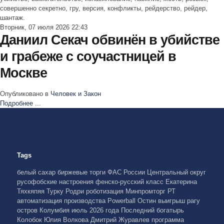
совершенно секретно, гру, версия, конфликты, рейдерство, рейдер,
шантаж.
Вторник, 07 июля 2026 22:43
Даниил Секач обвинён в убийстве
и грабеже с соучастницей в
Москве
Опубликовано в
Человек и Закон
Подробнее ...
Tags
белый сахар
биржевые торги
ФАС России
Центральный округ
русофобские настроения
фенско-русский класс
Екатерина
Тяхкяпяя
Турку
Родри
роботизация
Минпромторг РТ
автоматизация производства
Powerball
Остин
выигрыш
рагу
остров Колумбия
июль 2026 года
Последний богатырь
Колобок
Юлия Волкова
Дмитрий Журавлев
программа