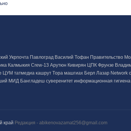
ьно
ский
Укрпочта
Павлоград
Василий Тофан
Правительство М
ика Калмыкия
Crew-13
Арутюн Кивирян
ЦПК
Фрунзе
Влади
ве
ЦУМ
татмедиа
кашрут
Тора
машгиах
Берл Лазар
Network 
дший
МИД Бангладеш
суверенитет
информационная гигиен
й край
Редакция -
abikenovazamat256@gmail.com