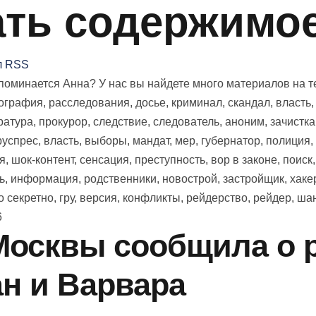
ть содержимое
л RSS
оминается Анна? У нас вы найдете много материалов на тем
иография, расследования, досье, криминал, скандал, власть
ратура, прокурор, следствие, следователь, аноним, зачистка
 руспрес, власть, выборы, мандат, мер, губернатор, полиция,
я, шок-контент, сенсация, преступность, вор в законе, поиск
ь, информация, родственники, новострой, застройщик, хаке
 секретно, гру, версия, конфликты, рейдерство, рейдер, ша
6
осквы сообщила о р
н и Варвара