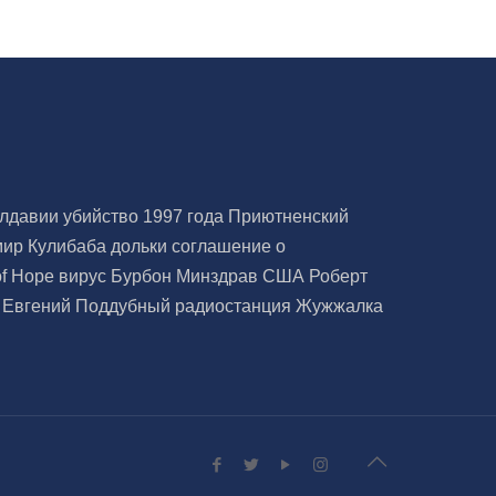
олдавии
убийство 1997 года
Приютненский
мир Кулибаба
дольки
соглашение о
of Hope
вирус Бурбон
Минздрав США
Роберт
а
Евгений Поддубный
радиостанция Жужжалка