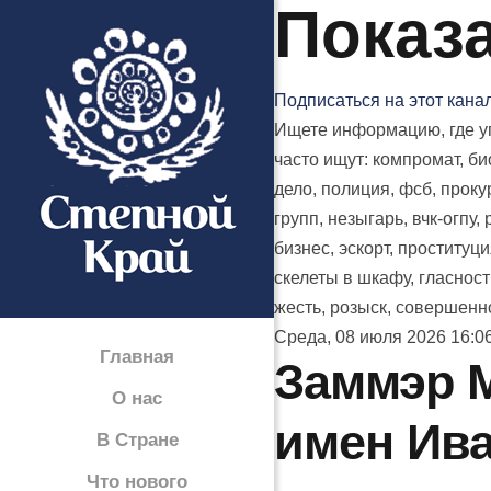
Показа
Подписаться на этот кана
Ищете информацию, где уп
часто ищут: компромат, б
дело, полиция, фсб, проку
групп, незыгарь, вчк-огпу,
бизнес, эскорт, проституци
скелеты в шкафу, гласност
жесть, розыск, совершенно
Среда, 08 июля 2026 16:0
Главная
Заммэр М
О нас
имен Ива
В Стране
Что нового