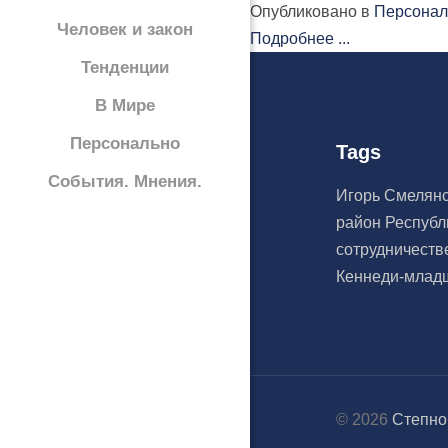
Опубликовано в
Персонал
Человек и закон
Подробнее ...
Тенденции
В Мире
Персонально
Tags
События. Мнения.
Игорь Смелян
район
Республ
сотрудничест
Кеннеди-мла
© 2026
Степно