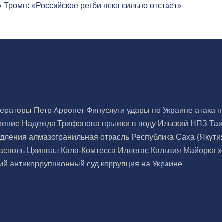
нераторы
Петр Арронет
Финуслуги
удары по Украине
атака 
тмение
Надежда Трифонова
прыжки в воду
Ильский НПЗ
Та
едления
алмазогранильная отрасль
Республика Саха (Якути
асполь
Цхинвал
Кала-Комтесса
Иллетас
Кальвия
Майорка
й антикоррупционный суд
коррупция на Украине