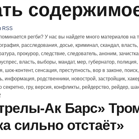
ть содержимое 
л RSS
оминается регби? У нас вы найдете много материалов на тем
иография, расследования, досье, криминал, скандал, власть
ратура, прокурор, следствие, следователь, аноним, зачистка
 руспрес, власть, выборы, мандат, мер, губернатор, полиция,
я, шок-контент, сенсация, преступность, вор в законе, поиск
ь, информация, родственники, новострой, застройщик, хаке
 секретно, гру, версия, конфликты, рейдерство, рейдер, ша
2
трелы-Ак Барс» Тро
ка сильно отстаёт»