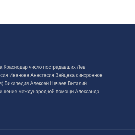
на Краснодар
число пострадавших
Лев
исия Иванова
Анастасия Зайцева
синхронное
я)
Википедия
Алексей Нечаев
Виталий
хищение международной помощи
Александр