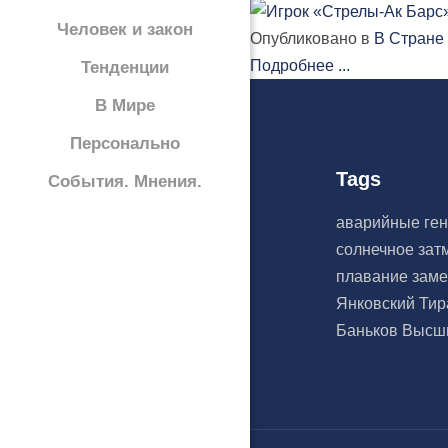
Человек и закон
Опубликовано в
В Стране
Подробнее ...
Тенденции
В Мире
Персонально
Tags
События. Мнения.
аварийные ге
солнечное за
плавание
зам
Янковский
Тир
Баньков
Высши