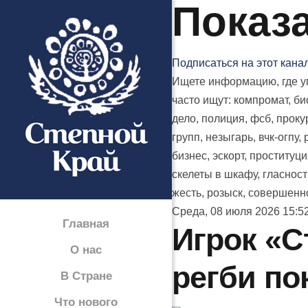
Показа
Подписаться на этот кана
Ищете информацию, где уп
часто ищут: компромат, б
дело, полиция, фсб, проку
групп, незыгарь, вчк-огпу,
бизнес, эскорт, проституци
скелеты в шкафу, гласност
жесть, розыск, совершенно
Среда, 08 июля 2026 15:5
Главная
Игрок «С
О нас
регби по
В Стране
Что нового