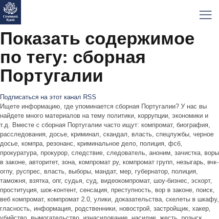
Показать содержимое
по тегу: сборная
Португалии
Подписаться на этот канал RSS
Ищете информацию, где упоминается сборная Португалии? У нас вы
найдете много материалов на тему политики, коррупции, экономики и
т.д. Вместе с сборная Португалии часто ищут: компромат, биография,
расследования, досье, криминал, скандал, власть, спецлужбы, черное
досье, компра, резонанс, криминальное дело, полиция, фсб,
прокуратура, прокурор, следствие, следователь, аноним, зачистка, воры
в законе, авторитет, зона, компромат ру, компромат групп, незыгарь, вчк-
огпу, руспрес, власть, выборы, мандат, мер, губернатор, полиция,
таможня, взятка, опг, судья, суд, видеокомпромат, шоу-бизнес, эскорт,
проституция, шок-контент, сенсация, преступность, вор в законе, поиск,
веб компромат, компромат 2.0, улики, доказательства, скелеты в шкафу,
гласность, информация, родственники, новострой, застройщик, хакер,
убийство, вымогательство, изнасилование, насилие, жесть, розыск,