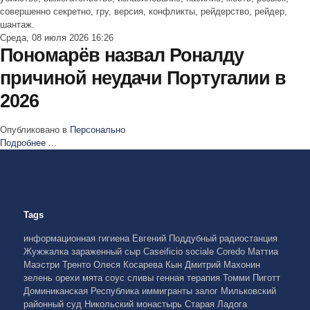
совершенно секретно, гру, версия, конфликты, рейдерство, рейдер,
шантаж.
Среда, 08 июля 2026 16:26
Пономарёв назвал Роналду
причиной неудачи Португалии в
2026
Опубликовано в
Персонально
Подробнее ...
Tags
информационная гигиена
Евгений Поддубный
радиостанция
Жужжалка
зараженный сыр
Caseificio sociale Coredo
Маттиа
Маэстри
Тренто
Олеся Косарева
Кын
Дмитрий Махонин
зелень
орехи
мята
соус
сливы
генная терапия
Томми Пиготт
Доминиканская Республика
иммигранты
залог
Мильковский
районный суд
Никольский монастырь
Старая Ладога