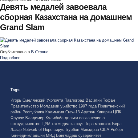
Девять медалей завоевала
сборная Казахстана на домашнем
Grand Slam
Опубликовано в
В Стране
Подробнее ...
Tags
Игорь Смелянский
Укрпочта
Павлоград
Василий Тофан
Правительство Молдавии
убийство 1997 года
Приютненский
район
Республика Калмыкия
Crew-13
Арутюн Кивирян
ЦПК
Фрунзе
Владимир Кулибаба
дольки
соглашение о
сотрудничестве
ЦУМ
татмедиа
кашрут
Тора
машгиах
Берл
Лазар
Network of Hope
вирус Бурбон
Минздрав США
Роберт
Кеннеди-младший
МИД Бангладеш
суверенитет