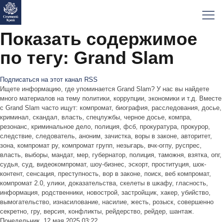
Показать содержимое
по тегу: Grand Slam
Подписаться на этот канал RSS
Ищете информацию, где упоминается Grand Slam? У нас вы найдете
много материалов на тему политики, коррупции, экономики и т.д. Вместе
с Grand Slam часто ищут: компромат, биография, расследования, досье,
криминал, скандал, власть, спецлужбы, черное досье, компра,
резонанс, криминальное дело, полиция, фсб, прокуратура, прокурор,
следствие, следователь, аноним, зачистка, воры в законе, авторитет,
зона, компромат ру, компромат групп, незыгарь, вчк-огпу, руспрес,
власть, выборы, мандат, мер, губернатор, полиция, таможня, взятка, опг,
судья, суд, видеокомпромат, шоу-бизнес, эскорт, проституция, шок-
контент, сенсация, преступность, вор в законе, поиск, веб компромат,
компромат 2.0, улики, доказательства, скелеты в шкафу, гласность,
информация, родственники, новострой, застройщик, хакер, убийство,
вымогательство, изнасилование, насилие, жесть, розыск, совершенно
секретно, гру, версия, конфликты, рейдерство, рейдер, шантаж.
Понедельник, 12 мая 2025 03:22