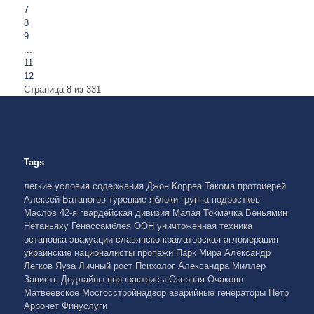
7
8
9
...
11
12
Страница 8 из 331
Tags
легкие условия содержания
Джон Корреа
Такома
протоиерей
Алексей Батаногов
турецкие яблоки
группа подростков
Маслов
42-я гвардейская дивизия
Малая Токмачка
Беньямин
Нетаньяху
Генассамблея ООН
уничтоженная техника
остановка эвакуации
славянско-краматорская агломерация
украинские националисты
пропажи
Парк Мира
Александр
Легков
Яуза
Личный рост
Психолог Александра Миллер
Зависть
Дедлайны
порноактрисы
Озерная
Очаково-
Матвеевское
Мосгосстройнадзор
аварийные генераторы
Петр
Арронет
Финуслуги