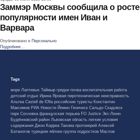
Заммэр Москвы сообщила о росте
популярности имен Иван и
Варвара
Опубликовано в
Персонально
Подробнее ...
Tags
море Лаптевых
Таймыр
грядки
почва
воспитательная работа
детский отдых
Ирина Яровая
пиротехническая неисправность
Альтеа
Castell de lOlla
российские туристы
Константин
Максимов
РИА Новости
Йемен
Геническ
Сальдо
Скадовск
парк Сосновка
французская тюрьма
FO Justice
Экс-Люин
Будённовский район
Львовская область
легкие условия
содержания
Джон Корреа
Такома
протоиерей Алексей
Батаногов
турецкие яблоки
группа подростков
Маслов