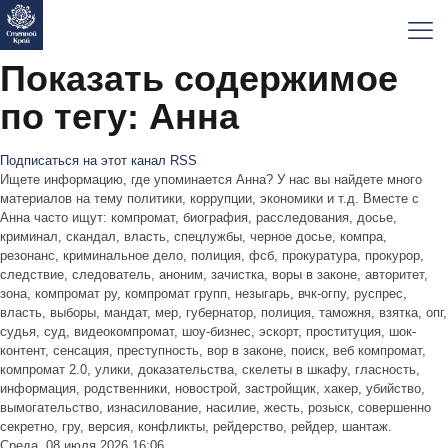
Показать содержимое
по тегу: Анна
Подписаться на этот канал RSS
Ищете информацию, где упоминается Анна? У нас вы найдете много
материалов на тему политики, коррупции, экономики и т.д. Вместе с
Анна часто ищут: компромат, биография, расследования, досье,
криминал, скандал, власть, спецлужбы, черное досье, компра,
резонанс, криминальное дело, полиция, фсб, прокуратура, прокурор,
следствие, следователь, аноним, зачистка, воры в законе, авторитет,
зона, компромат ру, компромат групп, незыгарь, вчк-огпу, руспрес,
власть, выборы, мандат, мер, губернатор, полиция, таможня, взятка, опг,
судья, суд, видеокомпромат, шоу-бизнес, эскорт, проституция, шок-
контент, сенсация, преступность, вор в законе, поиск, веб компромат,
компромат 2.0, улики, доказательства, скелеты в шкафу, гласность,
информация, родственники, новострой, застройщик, хакер, убийство,
вымогательство, изнасилование, насилие, жесть, розыск, совершенно
секретно, гру, версия, конфликты, рейдерство, рейдер, шантаж.
Среда, 08 июля 2026 16:06