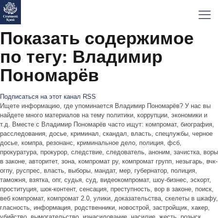
Показать содержимое
по тегу: Владимир
Пономарёв
Подписаться на этот канал RSS
Ищете информацию, где упоминается Владимир Пономарёв? У нас вы
найдете много материалов на тему политики, коррупции, экономики и
т.д. Вместе с Владимир Пономарёв часто ищут: компромат, биография,
расследования, досье, криминал, скандал, власть, спецлужбы, черное
досье, компра, резонанс, криминальное дело, полиция, фсб,
прокуратура, прокурор, следствие, следователь, аноним, зачистка, воры
в законе, авторитет, зона, компромат ру, компромат групп, незыгарь, вчк-
огпу, руспрес, власть, выборы, мандат, мер, губернатор, полиция,
таможня, взятка, опг, судья, суд, видеокомпромат, шоу-бизнес, эскорт,
проституция, шок-контент, сенсация, преступность, вор в законе, поиск,
веб компромат, компромат 2.0, улики, доказательства, скелеты в шкафу,
гласность, информация, родственники, новострой, застройщик, хакер,
убийство, вымогательство, изнасилование, насилие, жесть, розыск,