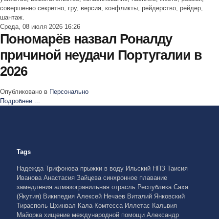
совершенно секретно, гру, версия, конфликты, рейдерство, рейдер,
шантаж.
Среда, 08 июля 2026 16:26
Пономарёв назвал Роналду
причиной неудачи Португалии в
2026
Опубликовано в
Персонально
Подробнее ...
Tags
Надежда Трифонова
прыжки в воду
Ильский НПЗ
Таисия
Иванова
Анастасия Зайцева
синхронное плавание
замедления
алмазогранильная отрасль
Республика Саха
(Якутия)
Википедия
Алексей Нечаев
Виталий Янковский
Тирасполь
Цхинвал
Кала-Комтесса
Иллетас
Кальвия
Майорка
хищение международной помощи
Александр