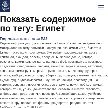
Показать содержимое
по тегу: Египет
Подписаться на этот канал RSS
Ищете информацию, где упоминается Египет? У нас вы найдете много
материалов на тему политики, коррупции, экономики и т.д. Вместе с
Египет часто ищут: компромат, биография, расследования, досье,
криминал, скандал, власть, спецлужбы, черное досье, компра,
резонанс, криминальное дело, полиция, фсб, прокуратура, прокурор,
следствие, следователь, аноним, зачистка, воры в законе, авторитет,
зона, компромат ру, компромат групп, незыгарь, вчк-огпу, руспрес,
власть, выборы, мандат, мер, губернатор, полиция, таможня, взятка, опг,
судья, суд, видеокомпромат, шоу-бизнес, эскорт, проституция, шок-
контент, сенсация, преступность, вор в законе, поиск, веб компромат,
компромат 2.0, улики, доказательства, скелеты в шкафу, гласность,
информация, родственники, новострой, застройщик, хакер, убийство,
вымогательство, изнасилование, насилие, жесть, розыск, совершенно
секретно, гру, версия, конфликты, рейдерство, рейдер, шантаж.
Суббота, 18 июля 2026 19:44