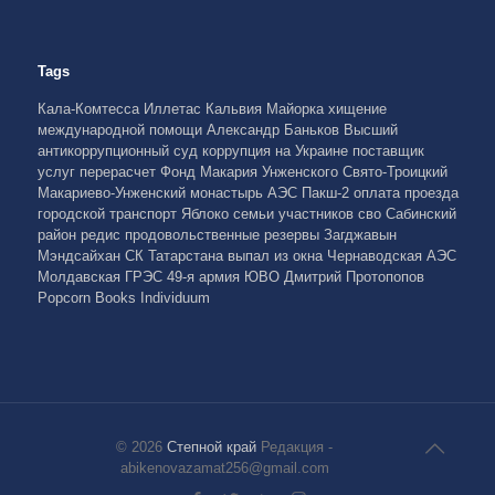
Tags
Кала-Комтесса
Иллетас
Кальвия
Майорка
хищение
международной помощи
Александр Баньков
Высший
антикоррупционный суд
коррупция на Украине
поставщик
услуг
перерасчет
Фонд Макария Унженского
Свято-Троицкий
Макариево-Унженский монастырь
АЭС Пакш-2
оплата проезда
городской транспорт
Яблоко
семьи участников сво
Сабинский
район
редис
продовольственные резервы
Загджавын
Мэндсайхан
СК Татарстана
выпал из окна
Чернаводская АЭС
Молдавская ГРЭС
49-я армия
ЮВО
Дмитрий Протопопов
Popcorn Books
Individuum
© 2026
Степной край
Редакция -
abikenovazamat256@gmail.com