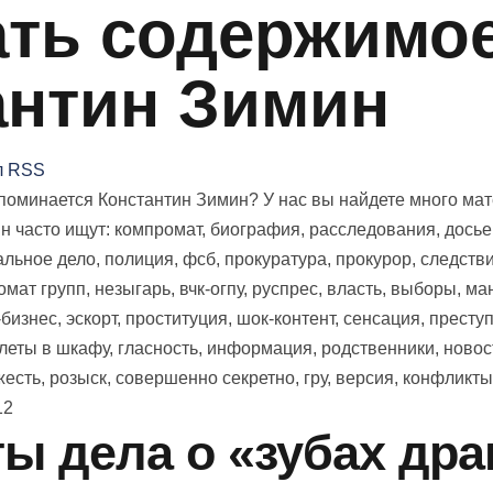
ть содержимое 
антин Зимин
л RSS
оминается Константин Зимин? У нас вы найдете много матер
н часто ищут: компромат, биография, расследования, досье,
льное дело, полиция, фсб, прокуратура, прокурор, следствие
мат групп, незыгарь, вчк-огпу, руспрес, власть, выборы, ман
бизнес, эскорт, проституция, шок-контент, сенсация, преступ
елеты в шкафу, гласность, информация, родственники, новос
есть, розыск, совершенно секретно, гру, версия, конфликты
12
ы дела о «зубах дра