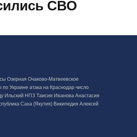
осились СВО
исы
Озерная
Очаково-Матвеевское
ы по Украине
атака на Краснодар
число
ду
Ильский НПЗ
Таисия Иванова
Анастасия
спублика Саха (Якутия)
Википедия
Алексей