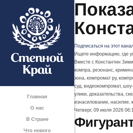
Показа
Конст
Подписаться на этот кана
Ищете информацию, где уп
Вместе с Константин Зими
компра, резонанс, кримина
зона, компромат ру, компро
суд, видеокомпромат, шоу-
улики, доказательства, ск
Главная
изнасилование, насилие, ж
О нас
Четверг, 09 июля 2026 06:
Фигурант
В Стране
Что нового