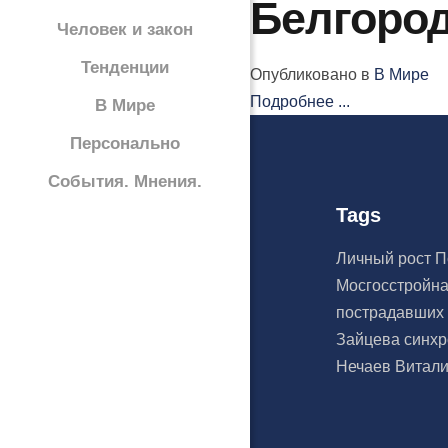
Белгоро
Человек и закон
Тенденции
Опубликовано в
В Мире
Подробнее ...
В Мире
Персонально
События. Мнения.
Tags
Личный рост
П
Мосгосстройн
пострадавши
Зайцева
синх
Нечаев
Витал