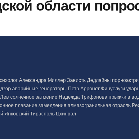
дской области попр
сихолог Александра Миллер
Зависть
Дедлайны
порноактр
адзор
аварийные генераторы
Петр Арронет
Финуслуги
удар
х
Лев
солнечное затмение
Надежда Трифонова
прыжки в во
ронное плавание
замедления
алмазогранильная отрасль
Ре
ий Янковский
Тирасполь
Цхинвал