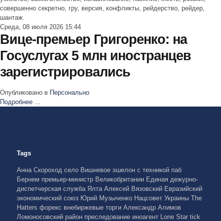
совершенно секретно, гру, версия, конфликты, рейдерство, рейдер,
шантаж.
Среда, 08 июля 2026 15:44
Вице-премьер Григоренко: на
Госуслугах 5 млн иностранцев
зарегистрировались
Опубликовано в
Персонально
Подробнее ...
Tags
Анна Скороход
село Вишневое
эшелон с техникой
паб
Бернем
премьер-министр Великобритании
Единая дежурно-
диспетчерская служба
Ялта
Алексей Вязовский
Евразийский
экономический союз
Юрий Музыченко
Нацсовет Украины
The
Hatters
форекс
внебиржевые торги
Александр Алимов
Ломоносовский район
преследование
иноагент
Lone Star tick