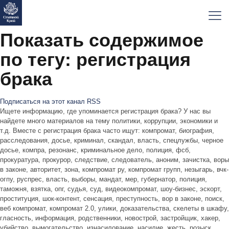
Показать содержимое
по тегу: регистрация
брака
Подписаться на этот канал RSS
Ищете информацию, где упоминается регистрация брака? У нас вы
найдете много материалов на тему политики, коррупции, экономики и
т.д. Вместе с регистрация брака часто ищут: компромат, биография,
расследования, досье, криминал, скандал, власть, спецлужбы, черное
досье, компра, резонанс, криминальное дело, полиция, фсб,
прокуратура, прокурор, следствие, следователь, аноним, зачистка, воры
в законе, авторитет, зона, компромат ру, компромат групп, незыгарь, вчк-
огпу, руспрес, власть, выборы, мандат, мер, губернатор, полиция,
таможня, взятка, опг, судья, суд, видеокомпромат, шоу-бизнес, эскорт,
проституция, шок-контент, сенсация, преступность, вор в законе, поиск,
веб компромат, компромат 2.0, улики, доказательства, скелеты в шкафу,
гласность, информация, родственники, новострой, застройщик, хакер,
убийство, вымогательство, изнасилование, насилие, жесть, розыск,