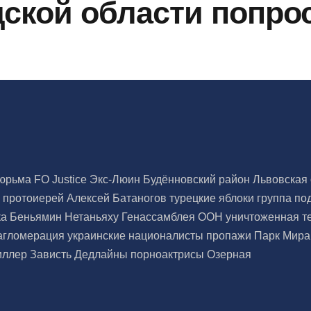
дской области попр
тюрьма
FO Justice
Экс-Люин
Будённовский район
Львовская
а
протоиерей Алексей Батаногов
турецкие яблоки
группа по
ка
Беньямин Нетаньяху
Генассамблея ООН
уничтоженная т
 агломерация
украинские националисты
пропажи
Парк Мир
иллер
Зависть
Дедлайны
порноактрисы
Озерная