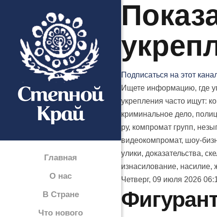
Показа
укреп
Подписаться на этот кана
Ищете информацию, где уп
укрепления часто ищут: ко
криминальное дело, полици
ру, компромат групп, незыг
видеокомпромат, шоу-бизне
улики, доказательства, ск
Главная
изнасилование, насилие, ж
О нас
Четверг, 09 июля 2026 06:
Фигурант
В Стране
Что нового