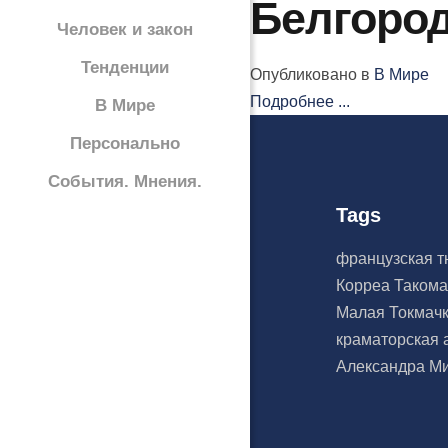
Белгоро
Человек и закон
Тенденции
Опубликовано в
В Мире
Подробнее ...
В Мире
Персонально
События. Мнения.
Tags
французская 
Корреа
Таком
Малая Токмач
краматорская
Александра М