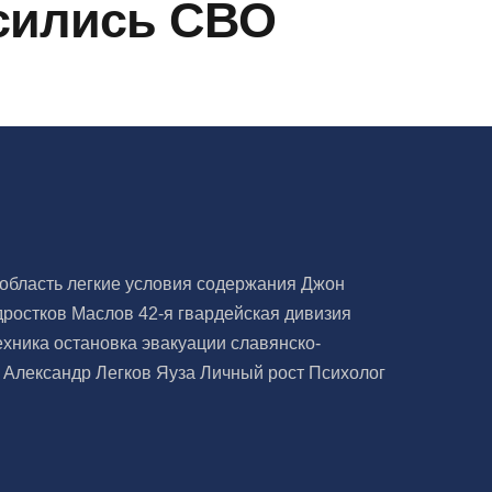
осились СВО
 область
легкие условия содержания
Джон
дростков
Маслов
42-я гвардейская дивизия
ехника
остановка эвакуации
славянско-
а
Александр Легков
Яуза
Личный рост
Психолог