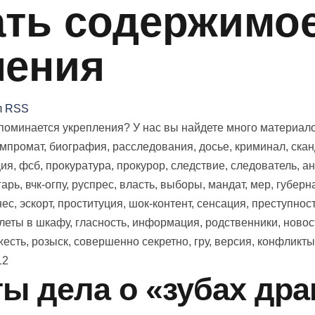
ть содержимое 
ления
л RSS
оминается укрепления? У нас вы найдете много материалов 
мпромат, биография, расследования, досье, криминал, скан
я, фсб, прокуратура, прокурор, следствие, следователь, ано
арь, вчк-огпу, руспрес, власть, выборы, мандат, мер, губерна
с, эскорт, проституция, шок-контент, сенсация, преступность
елеты в шкафу, гласность, информация, родственники, новос
есть, розыск, совершенно секретно, гру, версия, конфликты
12
ы дела о «зубах дра