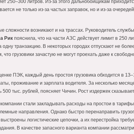
яет 250–300 литров. Из-за этого дальнобойщикам приходит
ается не только из-за частых заправок, но и из-за очередей
е сложности возникают и на трассах. Руководитель службы 
а Рик
пояснила, что на части АЗС действует лимит в 250 ли
 одну транзакцию. В некоторых городах отпускают не более
, что грузовики зачастую не могут проехать даже к свободн
ценке ПЭК, каждый день простоя грузовика обходится в 13–
аты, проживание и зарплата водителя. За несколько меся
ь 500 тыс. рублей, поясняет Чичин. Рост издержек сказывае
 компании стали закладывать расходы на простои в тарифы 
лемные направления. Однако быстро перенаправить грузо
выстроены логистические цепочки, а их перестройка требуе
здания. В качестве запасного варианта компании рассматр