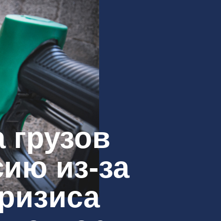
 грузов
сию из-за
кризиса