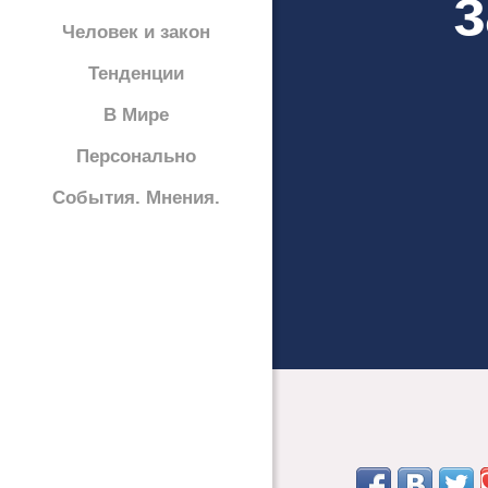
Человек и закон
Тенденции
В Мире
Персонально
События. Мнения.