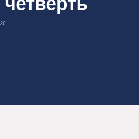
 четверть
026