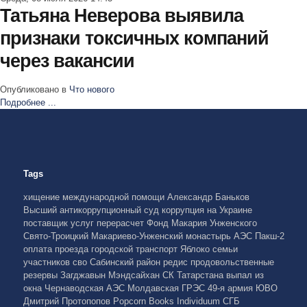
Татьяна Неверова выявила
признаки токсичных компаний
через вакансии
Опубликовано в
Что нового
Подробнее ...
Tags
хищение международной помощи
Александр Баньков
Высший антикоррупционный суд
коррупция на Украине
поставщик услуг
перерасчет
Фонд Макария Унженского
Свято-Троицкий Макариево-Унженский монастырь
АЭС Пакш-2
оплата проезда
городской транспорт
Яблоко
семьи
участников сво
Сабинский район
редис
продовольственные
резервы
Загджавын Мэндсайхан
СК Татарстана
выпал из
окна
Чернаводская АЭС
Молдавская ГРЭС
49-я армия
ЮВО
Дмитрий Протопопов
Popcorn Books
Individuum
СГБ