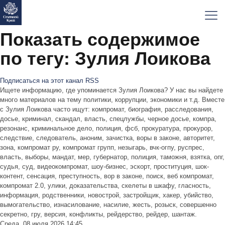
Показать содержимое
по тегу: Зулия Лоикова
Подписаться на этот канал RSS
Ищете информацию, где упоминается Зулия Лоикова? У нас вы найдете
много материалов на тему политики, коррупции, экономики и т.д. Вместе
с Зулия Лоикова часто ищут: компромат, биография, расследования,
досье, криминал, скандал, власть, спецлужбы, черное досье, компра,
резонанс, криминальное дело, полиция, фсб, прокуратура, прокурор,
следствие, следователь, аноним, зачистка, воры в законе, авторитет,
зона, компромат ру, компромат групп, незыгарь, вчк-огпу, руспрес,
власть, выборы, мандат, мер, губернатор, полиция, таможня, взятка, опг,
судья, суд, видеокомпромат, шоу-бизнес, эскорт, проституция, шок-
контент, сенсация, преступность, вор в законе, поиск, веб компромат,
компромат 2.0, улики, доказательства, скелеты в шкафу, гласность,
информация, родственники, новострой, застройщик, хакер, убийство,
вымогательство, изнасилование, насилие, жесть, розыск, совершенно
секретно, гру, версия, конфликты, рейдерство, рейдер, шантаж.
Среда, 08 июля 2026 14:45