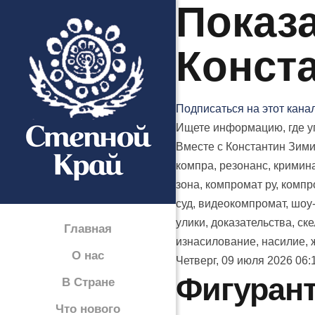
Показа
Конст
Подписаться на этот кана
Ищете информацию, где уп
Вместе с Константин Зими
компра, резонанс, кримина
зона, компромат ру, компро
суд, видеокомпромат, шоу-
улики, доказательства, ск
Главная
изнасилование, насилие, ж
О нас
Четверг, 09 июля 2026 06:
Фигурант
В Стране
Что нового