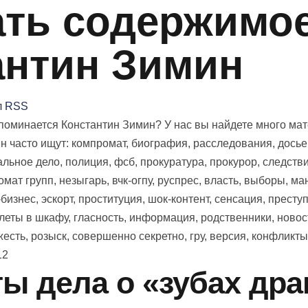
ть содержимое 
антин Зимин
л RSS
оминается Константин Зимин? У нас вы найдете много матер
н часто ищут: компромат, биография, расследования, досье,
льное дело, полиция, фсб, прокуратура, прокурор, следствие
мат групп, незыгарь, вчк-огпу, руспрес, власть, выборы, ман
бизнес, эскорт, проституция, шок-контент, сенсация, преступ
елеты в шкафу, гласность, информация, родственники, новос
есть, розыск, совершенно секретно, гру, версия, конфликты
12
ы дела о «зубах дра