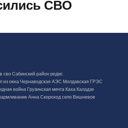
осились СВО
ов сво
Сабинский район
редис
л из окна
Чернаводская АЭС
Молдавская ГРЭС
идная война
Грузинская мечта
Каха Каладзе
скармливание
Анна Скороход
село Вишневое