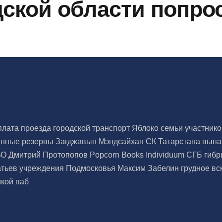
дской области попр
плата проезда
городской транспорт
Яблоко
семьи участник
енные резервы
Загджавын Мэндсайхан
СК Татарстана
выпа
ВО
Дмитрий Протопопов
Popcorn Books
Individuum
СГБ
гибр
атьев
учреждения Подмосковья
Максим Забелин
грудное в
икой
паб