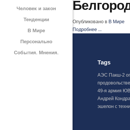
Белгоро
Человек и закон
Тенденции
Опубликовано в
В Мире
Подробнее ...
В Мире
Персонально
События. Мнения.
Tags
АЭС Пакш-2
о
продовольств
49-я армия
Ю
Андрей Кондр
эшелон с техн