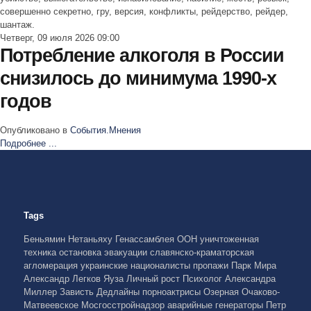
совершенно секретно, гру, версия, конфликты, рейдерство, рейдер,
шантаж.
Четверг, 09 июля 2026 09:00
Потребление алкоголя в России
снизилось до минимума 1990-х
годов
Опубликовано в
События.Мнения
Подробнее ...
Tags
Беньямин Нетаньяху
Генассамблея ООН
уничтоженная
техника
остановка эвакуации
славянско-краматорская
агломерация
украинские националисты
пропажи
Парк Мира
Александр Легков
Яуза
Личный рост
Психолог Александра
Миллер
Зависть
Дедлайны
порноактрисы
Озерная
Очаково-
Матвеевское
Мосгосстройнадзор
аварийные генераторы
Петр