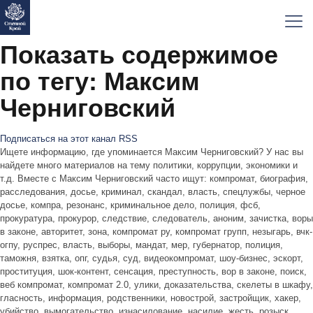
Показать содержимое
по тегу: Максим
Черниговский
Подписаться на этот канал RSS
Ищете информацию, где упоминается Максим Черниговский? У нас вы
найдете много материалов на тему политики, коррупции, экономики и
т.д. Вместе с Максим Черниговский часто ищут: компромат, биография,
расследования, досье, криминал, скандал, власть, спецлужбы, черное
досье, компра, резонанс, криминальное дело, полиция, фсб,
прокуратура, прокурор, следствие, следователь, аноним, зачистка, воры
в законе, авторитет, зона, компромат ру, компромат групп, незыгарь, вчк-
огпу, руспрес, власть, выборы, мандат, мер, губернатор, полиция,
таможня, взятка, опг, судья, суд, видеокомпромат, шоу-бизнес, эскорт,
проституция, шок-контент, сенсация, преступность, вор в законе, поиск,
веб компромат, компромат 2.0, улики, доказательства, скелеты в шкафу,
гласность, информация, родственники, новострой, застройщик, хакер,
убийство, вымогательство, изнасилование, насилие, жесть, розыск,