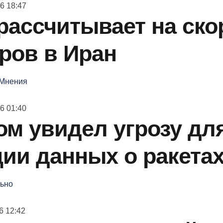
6 18:47
ассчитывает на ско
ров в Иран
Мнения
6 01:40
м увидел угрозу дл
ии данных о ракета
ьно
6 12:42