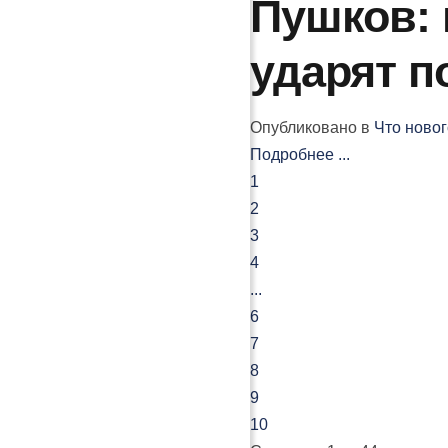
Пушков:
ударят п
Опубликовано в
Что новог
Подробнее ...
1
2
3
4
...
6
7
8
9
10