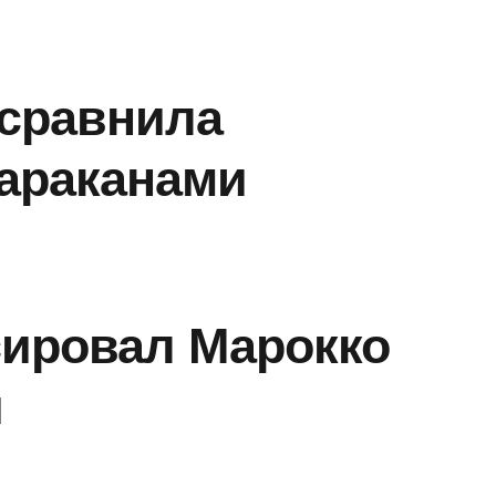
 сравнила
тараканами
сировал Марокко
и