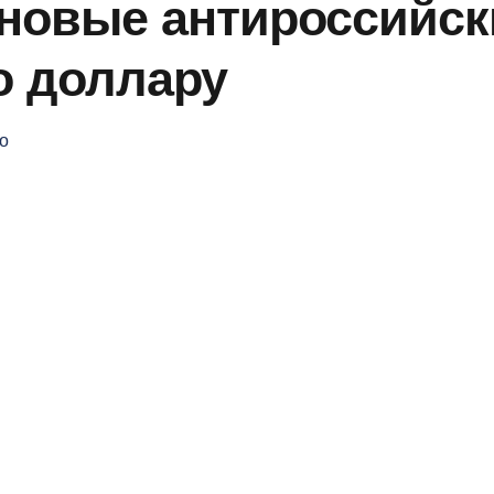
 новые антироссийс
о доллару
о