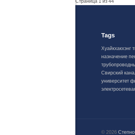
Страница 1 из 44
Tags
Хуайкхакхэнг
назначение п
трубопроводн
Свирский кан
университет
ф
электросетева
© 2026
Степно