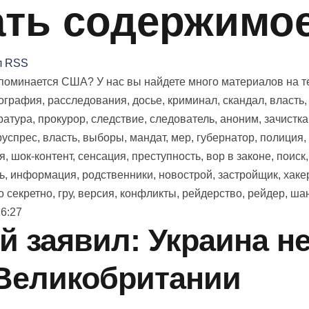
ать содержимое
л RSS
оминается США? У нас вы найдете много материалов на тем
иография, расследования, досье, криминал, скандал, власть
ратура, прокурор, следствие, следователь, аноним, зачистка
 руспрес, власть, выборы, мандат, мер, губернатор, полиция,
я, шок-контент, сенсация, преступность, вор в законе, поиск
ь, информация, родственники, новострой, застройщик, хаке
 секретно, гру, версия, конфликты, рейдерство, рейдер, ша
16:27
 заявил: Украина не
Великобритании