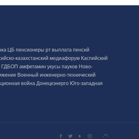
вка ЦБ
пенсионеры рт
выплата пенсий
сийско-казахстанский медиафорум
Каспийский
а
ГДБОП
амфетамин
укусы пауков
Ново-
ижение
Военный инженерно-технический
ционная война
Донецкэнерго
Юго-западная