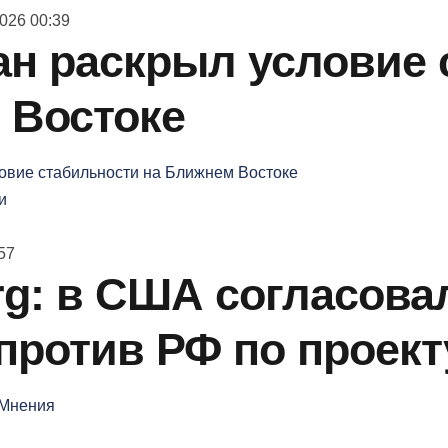
026 00:39
н раскрыл условие 
 Востоке
и
57
g: в США согласова
против РФ по проект
Мнения