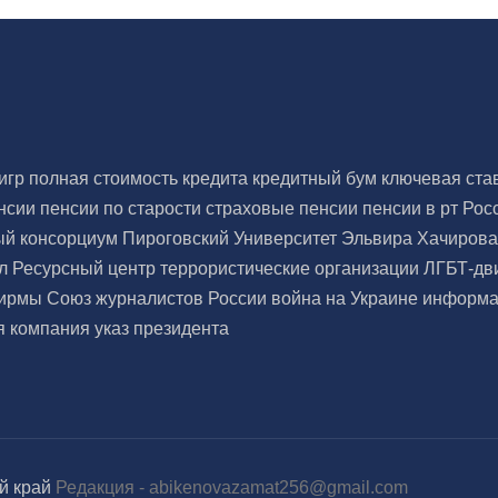
тигр
полная стоимость кредита
кредитный бум
ключевая ста
енсии
пенсии по старости
страховые пенсии
пенсии в рт
Рос
ый консорциум
Пироговский Университет
Эльвира Хачиров
ал
Ресурсный центр
террористические организации
ЛГБТ-дв
ирмы
Союз журналистов России
война на Украине
информа
я компания
указ президента
й край
Редакция -
abikenovazamat256@gmail.com