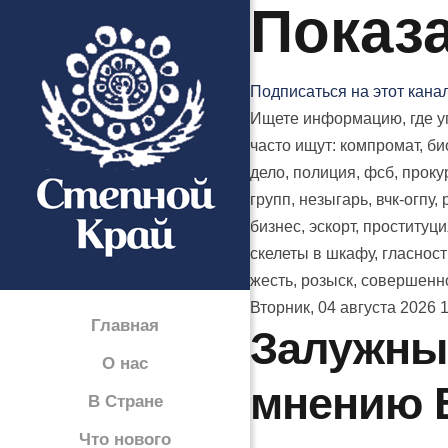
Показ
Подписаться на этот кана
Ищете информацию, где уп
часто ищут: компромат, б
дело, полиция, фсб, проку
групп, незыгарь, вчк-огпу,
бизнес, эскорт, проституци
скелеты в шкафу, гласност
жесть, розыск, совершенно
Вторник, 04 августа 2026 
Главная
Залужный
О нас
мнению 
В Стране
Что нового