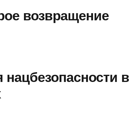
рое возвращение
я нацбезопасности в
х