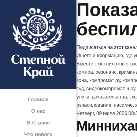
Показа
беспи
Подписаться на этот кана
Ищете информацию, где уп
Вместе с беспилотные сис
компра, резонанс, кримина
зона, компромат ру, компро
суд, видеокомпромат, шоу-
улики, доказательства, ск
Главная
изнасилование, насилие, ж
О нас
Четверг, 09 июля 2026 08:
Минниха
В Стране
Что нового