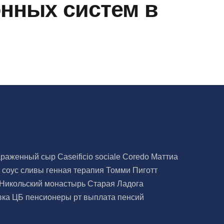
нных систем в
араженный сыр
Caseificio sociale Coredo
Маттиа
а
соус
сливы
генная терапия
Томми Пиготт
Никольский монастырь
Старая Ладога
вка ЦБ
пенсионеры рт
выплата пенсий