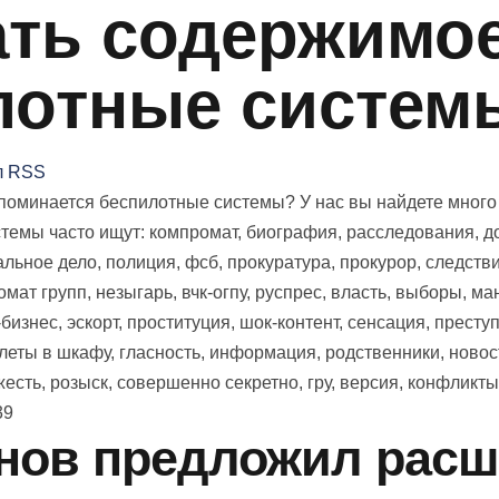
ть содержимое 
лотные систем
л RSS
оминается беспилотные системы? У нас вы найдете много ма
темы часто ищут: компромат, биография, расследования, до
льное дело, полиция, фсб, прокуратура, прокурор, следствие
мат групп, незыгарь, вчк-огпу, руспрес, власть, выборы, ман
бизнес, эскорт, проституция, шок-контент, сенсация, преступ
елеты в шкафу, гласность, информация, родственники, новос
есть, розыск, совершенно секретно, гру, версия, конфликты
39
нов предложил расш