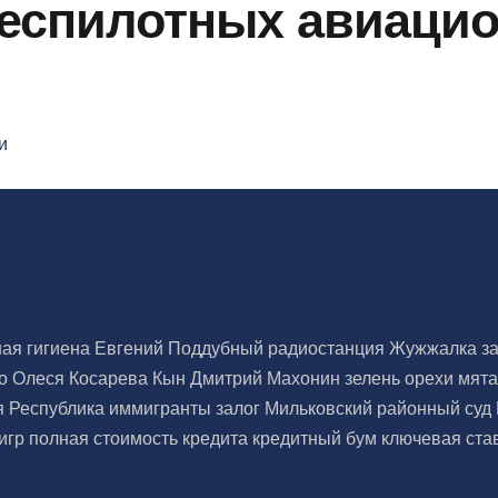
еспилотных авиацио
и
ая гигиена
Евгений Поддубный
радиостанция Жужжалка
з
то
Олеся Косарева
Кын
Дмитрий Махонин
зелень
орехи
мят
я Республика
иммигранты
залог
Мильковский районный суд
тигр
полная стоимость кредита
кредитный бум
ключевая ста