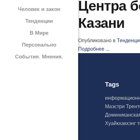
Центра б
Человек и закон
Казани
Тенденции
В Мире
Опубликовано в
Тенденци
Персонально
Подробнее ...
События. Мнения.
Tags
информационн
Маэстри
Трен
Доминиканска
Хуайкхакхэнг