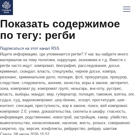
Показать содержимое
по тегу: регби
Подписаться на этот канал RSS
Ищете информацию, где упоминается регби? У нас вы найдете много
материалов на тему политики, коррупции, экономики и т.д. Вместе с
регби часто ищут: компромат, биография, расследования, досье,
криминал, скандал, власть, спецлужбы, черное досье, компра,
резонанс, криминальное дело, полиция, фсб, прокуратура, прокурор,
следствие, следователь, аноним, зачистка, воры в законе, авторитет,
зона, компромат ру, компромат групп, незыгарь, вчк-огпу, руспрес,
власть, выборы, мандат, мер, губернатор, полиция, таможня, взятка, опг,
судья, суд, видеокомпромат, шоу-бизнес, эскорт, проституция, шок-
контент, сенсация, преступность, вор в законе, поиск, веб компромат,
компромат 2.0, улики, доказательства, скелеты в шкафу, гласность,
информация, родственники, новострой, застройщик, хакер, убийство,
вымогательство, изнасилование, насилие, жесть, розыск, совершенно
секретно, гру, версия, конфликты, рейдерство, рейдер, шантаж.
Среда, 08 июля 2026 15:52