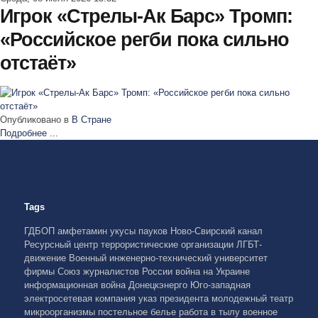
Игрок «Стрелы-Ак Барс» Тромп:
«Российское регби пока сильно
отстаёт»
Опубликовано в
В Стране
Подробнее ...
Tags
ГДБОП
амфетамин
укусы пауков
Ново-Свирский канал
Ресурсный центр
террористические организации
ЛГБТ-
движение
Военный инженерно-технический университет
фирмы
Союз журналистов России
война на Украине
информационная война
Донецкэнерго
Юго-западная
электросетевая компания
указ президента
молодежный театр
микроорганизмы
постельное белье
работа в тылу
военное