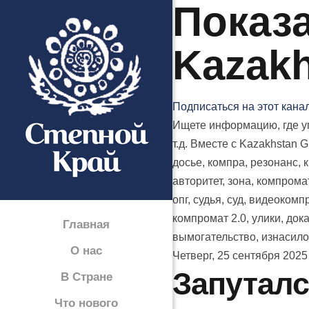
Показа
Kazak
Подписаться на этот кана
Ищете информацию, где уп
т.д. Вместе с Kazakhstan 
досье, компра, резонанс, 
авторитет, зона, компромат
опг, судья, суд, видеокомп
компромат 2.0, улики, док
Главная
вымогательство, изнасилов
О нас
Четверг, 25 сентября 2025
Запуталс
В Стране
Что нового