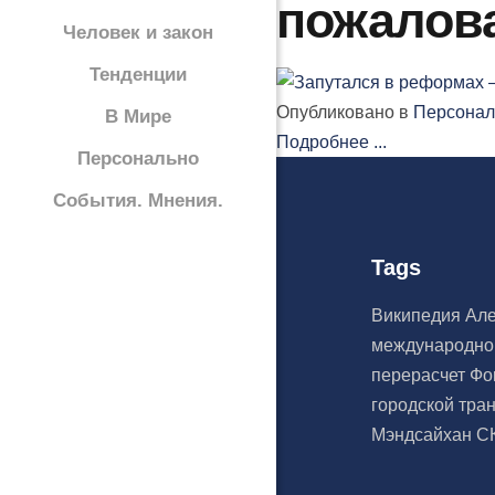
пожалова
Человек и закон
Тенденции
Опубликовано в
Персонал
В Мире
Подробнее ...
Персонально
События. Мнения.
Tags
Википедия
Ал
международн
перерасчет
Фо
городской тра
Мэндсайхан
С