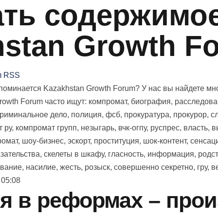
ть содержимое 
hstan Growth F
л RSS
оминается Kazakhstan Growth Forum? У нас вы найдете мно
Growth Forum часто ищут: компромат, биография, расследова
криминальное дело, полиция, фсб, прокуратура, прокурор, сл
 ру, компромат групп, незыгарь, вчк-огпу, руспрес, власть, 
ромат, шоу-бизнес, эскорт, проституция, шок-контент, сенсац
азательства, скелеты в шкафу, гласность, информация, родст
ание, насилие, жесть, розыск, совершенно секретно, гру, 
 05:08
я в реформах – про