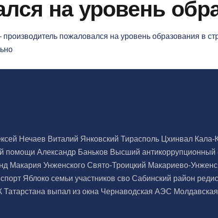
лся на уровень обра
ьно
ексей Нечаев
Виталий Янковский
Тирасполь
Цхинвал
Кала-
ой помощи
Александр Баньков
Высший антикоррупционный
нд Макария Унженского
Свято-Троицкий Макариево-Унжен
нспорт
Яблоко
семьи участников сво
Сабинский район
реди
К Татарстана
выпал из окна
Чернаводская АЭС
Молдавска