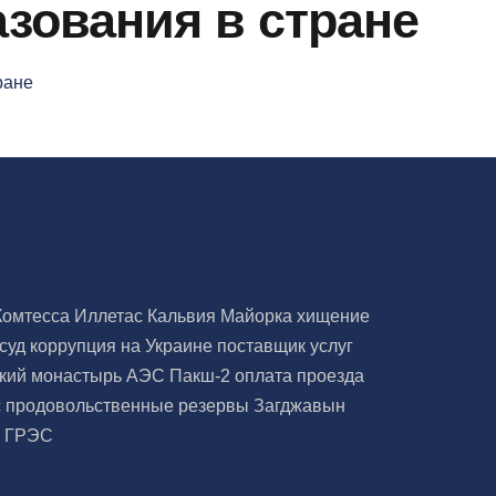
зования в стране
Комтесса
Иллетас
Кальвия
Майорка
хищение
 суд
коррупция на Украине
поставщик услуг
ский монастырь
АЭС Пакш-2
оплата проезда
с
продовольственные резервы
Загджавын
я ГРЭС