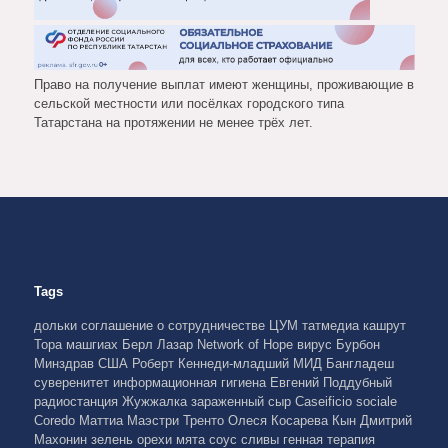
Право на получение выплат имеют женщины, проживающие в
сельской местности или посёлках городского типа
Татарстана на протяжении не менее трёх лет.
Tags
дольки
соглашение о сотрудничестве
ЦУМ
татмедиа
кашрут
Тора
машгиах
Берл Лазар
Network of Hope
вирус Бурбон
Минздрав США
Роберт Кеннеди-младший
МИД Бангладеш
суверенитет
информационная гигиена
Евгений Поддубный
радиостанция Жужжалка
зараженный сыр
Caseificio sociale
Coredo
Маттиа Маэстри
Тренто
Олеся Косарева
Кын
Дмитрий
Махонин
зелень
орехи
мята
соус
сливы
генная терапия