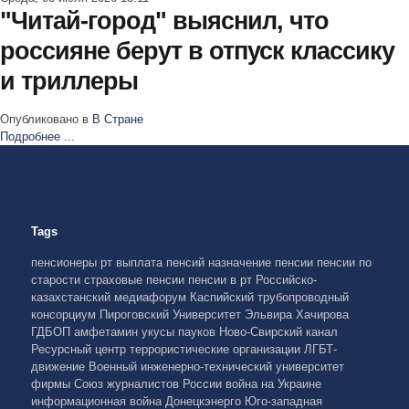
"Читай-город" выяснил, что
россияне берут в отпуск классику
и триллеры
Опубликовано в
В Стране
Подробнее ...
Tags
пенсионеры рт
выплата пенсий
назначение пенсии
пенсии по
старости
страховые пенсии
пенсии в рт
Российско-
казахстанский медиафорум
Каспийский трубопроводный
консорциум
Пироговский Университет
Эльвира Хачирова
ГДБОП
амфетамин
укусы пауков
Ново-Свирский канал
Ресурсный центр
террористические организации
ЛГБТ-
движение
Военный инженерно-технический университет
фирмы
Союз журналистов России
война на Украине
информационная война
Донецкэнерго
Юго-западная