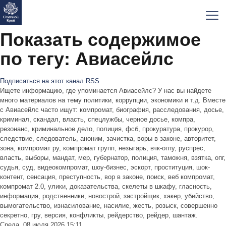
Показать содержимое
по тегу: Авиасейлс
Подписаться на этот канал RSS
Ищете информацию, где упоминается Авиасейлс? У нас вы найдете
много материалов на тему политики, коррупции, экономики и т.д. Вместе
с Авиасейлс часто ищут: компромат, биография, расследования, досье,
криминал, скандал, власть, спецлужбы, черное досье, компра,
резонанс, криминальное дело, полиция, фсб, прокуратура, прокурор,
следствие, следователь, аноним, зачистка, воры в законе, авторитет,
зона, компромат ру, компромат групп, незыгарь, вчк-огпу, руспрес,
власть, выборы, мандат, мер, губернатор, полиция, таможня, взятка, опг,
судья, суд, видеокомпромат, шоу-бизнес, эскорт, проституция, шок-
контент, сенсация, преступность, вор в законе, поиск, веб компромат,
компромат 2.0, улики, доказательства, скелеты в шкафу, гласность,
информация, родственники, новострой, застройщик, хакер, убийство,
вымогательство, изнасилование, насилие, жесть, розыск, совершенно
секретно, гру, версия, конфликты, рейдерство, рейдер, шантаж.
Среда, 08 июля 2026 15:11