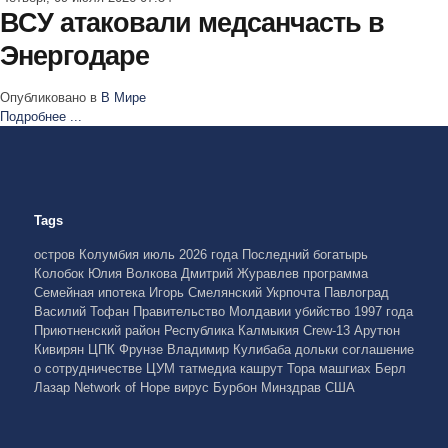
ВСУ атаковали медсанчасть в
Энергодаре
Опубликовано в
В Мире
Подробнее ...
Tags
остров Колумбия
июль 2026 года
Последний богатырь
Колобок
Юлия Волкова
Дмитрий Журавлев
программа
Семейная ипотека
Игорь Смелянский
Укрпочта
Павлоград
Василий Тофан
Правительство Молдавии
убийство 1997 года
Приютненский район
Республика Калмыкия
Crew-13
Арутюн
Кивирян
ЦПК
Фрунзе
Владимир Кулибаба
дольки
соглашение
о сотрудничестве
ЦУМ
татмедиа
кашрут
Тора
машгиах
Берл
Лазар
Network of Hope
вирус Бурбон
Минздрав США