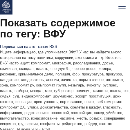
Показать содержимое
по тегу: ВФУ
Подписаться на этот канал RSS
Ищете информацию, где упоминается ВФУ? У нас вы найдете много
материалов на тему политики, коррупции, экономики и т.д. Вместе с
ВФУ часто ищут: компромат, биография, расследования, досье,
криминал, скандал, власть, спецлужбы, черное досье, компра,
резонанс, криминальное дело, полиция, фсб, прокуратура, прокурор,
следствие, следователь, аноним, зачистка, воры в законе, авторитет,
зона, компромат ру, компромат групп, незыгарь, вчк-огпу, руспрес,
власть, выборы, мандат, мер, губернатор, полиция, таможня, взятка, опг,
судья, суд, видеокомпромат, шоу-бизнес, эскорт, проституция, шок-
контент, сенсация, преступность, вор в законе, поиск, веб компромат,
компромат 2.0, улики, доказательства, скелеты в шкафу, гласность,
информация, родственники, новострой, застройщик, хакер, убийство,
вымогательство, изнасилование, насилие, жесть, розыск, совершенно
секретно, гру, версия, конфликты, рейдерство, рейдер, шантаж.
Четверг, 09 июля 2026 07:54