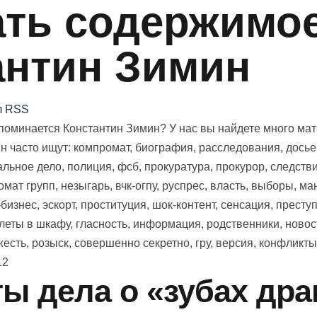
ть содержимое 
антин Зимин
л RSS
оминается Константин Зимин? У нас вы найдете много матер
н часто ищут: компромат, биография, расследования, досье,
льное дело, полиция, фсб, прокуратура, прокурор, следствие
мат групп, незыгарь, вчк-огпу, руспрес, власть, выборы, ман
бизнес, эскорт, проституция, шок-контент, сенсация, преступ
елеты в шкафу, гласность, информация, родственники, новос
есть, розыск, совершенно секретно, гру, версия, конфликты
12
ы дела о «зубах дра