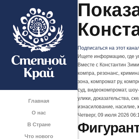
Показа
Конст
Подписаться на этот кана
Ищете информацию, где уп
Вместе с Константин Зими
компра, резонанс, кримина
зона, компромат ру, компро
суд, видеокомпромат, шоу-
улики, доказательства, ск
Главная
изнасилование, насилие, ж
О нас
Четверг, 09 июля 2026 06:
Фигурант
В Стране
Что нового