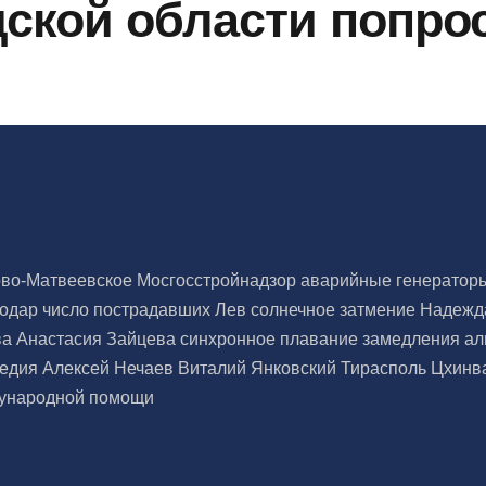
дской области попр
ово-Матвеевское
Мосгосстройнадзор
аварийные генерато
нодар
число пострадавших
Лев
солнечное затмение
Надежд
ва
Анастасия Зайцева
синхронное плавание
замедления
ал
педия
Алексей Нечаев
Виталий Янковский
Тирасполь
Цхинв
ународной помощи