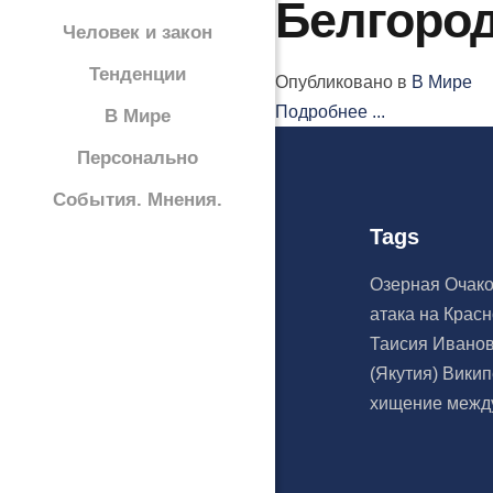
Белгоро
Человек и закон
Тенденции
Опубликовано в
В Мире
Подробнее ...
В Мире
Персонально
События. Мнения.
Tags
Озерная
Очак
атака на Крас
Таисия Ивано
(Якутия)
Вики
хищение межд