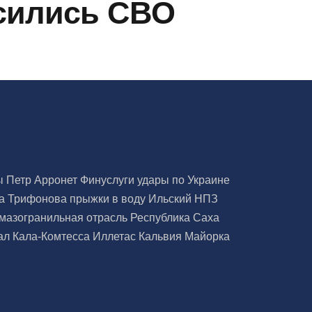
осились СВО
ры
Петр Арронет
Финуслуги
удары по Украине
а Трифонова
прыжки в воду
Ильский НПЗ
мазогранильная отрасль
Республика Саха
ал
Кала-Комтесса
Иллетас
Кальвия
Майорка