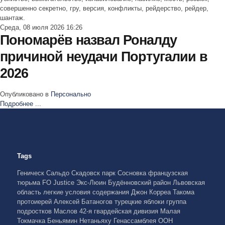
совершенно секретно, гру, версия, конфликты, рейдерство, рейдер,
шантаж.
Среда, 08 июля 2026 16:26
Пономарёв назвал Роналду
причиной неудачи Португалии в
2026
Опубликовано в
Персонально
Подробнее ...
Tags
Геническ
Сальдо
Скадовск
парк Сосновка
французская
тюрьма
FO Justice
Экс-Люин
Будённовский район
Львовская
область
легкие условия содержания
Джон Корреа
Такома
протоиерей Алексей Батаногов
турецкие яблоки
группа
подростков
Маслов
42-я гвардейская дивизия
Малая
Токмачка
Беньямин Нетаньяху
Генассамблея ООН