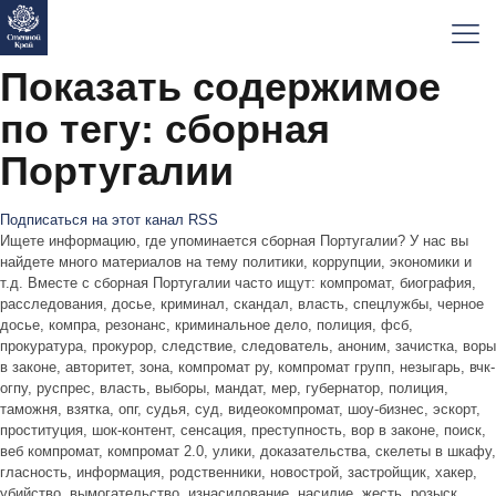
Показать содержимое
по тегу: сборная
Португалии
Подписаться на этот канал RSS
Ищете информацию, где упоминается сборная Португалии? У нас вы
найдете много материалов на тему политики, коррупции, экономики и
т.д. Вместе с сборная Португалии часто ищут: компромат, биография,
расследования, досье, криминал, скандал, власть, спецлужбы, черное
досье, компра, резонанс, криминальное дело, полиция, фсб,
прокуратура, прокурор, следствие, следователь, аноним, зачистка, воры
в законе, авторитет, зона, компромат ру, компромат групп, незыгарь, вчк-
огпу, руспрес, власть, выборы, мандат, мер, губернатор, полиция,
таможня, взятка, опг, судья, суд, видеокомпромат, шоу-бизнес, эскорт,
проституция, шок-контент, сенсация, преступность, вор в законе, поиск,
веб компромат, компромат 2.0, улики, доказательства, скелеты в шкафу,
гласность, информация, родственники, новострой, застройщик, хакер,
убийство, вымогательство, изнасилование, насилие, жесть, розыск,