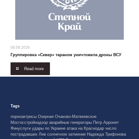
08.08.2026
Группировка «Север» тараном уничтожила дроны ВСУ
Read more
Tags
порноактрисы
Озерная
Очаково-Матвеевское
Мосгосстройнадзор
аварийные генераторы
Петр Арронет
Финуслуги
удары по Украине
атака на Краснодар
число
пострадавших
Лев
солнечное затмение
Надежда Трифонова