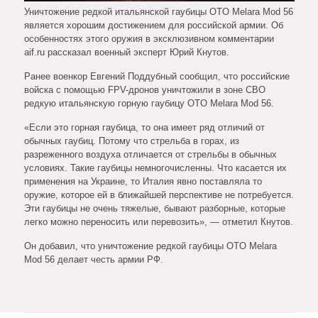
Уничтожение редкой итальянской гаубицы OTO Melara Mod 56
является хорошим достижением для российской армии. Об
особенностях этого оружия в эксклюзивном комментарии
aif.ru рассказал военный эксперт Юрий Кнутов.
Ранее военкор Евгений Поддубный сообщил, что российские
войска с помощью FPV-дронов уничтожили в зоне СВО
редкую итальянскую горную гаубицу OTO Melara Mod 56.
«Если это горная гаубица, то она имеет ряд отличий от
обычных гаубиц. Потому что стрельба в горах, из
разреженного воздуха отличается от стрельбы в обычных
условиях. Такие гаубицы немногочисленны. Что касается их
применения на Украине, то Италия явно поставляла то
оружие, которое ей в ближайшей перспективе не потребуется.
Эти гаубицы не очень тяжелые, бывают разборные, которые
легко можно переносить или перевозить», — отметил Кнутов.
Он добавил, что уничтожение редкой гаубицы OTO Melara
Mod 56 делает честь армии РФ.